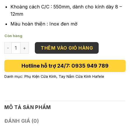
Khoảng cách C/C : 550mm, dành cho kính dày 8 –
12mm
Màu hoàn thiện : Inox đen mờ
Còn hàng
Tay Nắm Phòng Tắm Kính 550mm Hafele 903.12.375 số lượ
THÊM VÀO GIỎ HÀNG
Hotline hỗ trợ 24/7: 0935 949 789
Danh mục:
Phụ Kiện Cửa Kính
,
Tay Nắm Cửa Kính Hafele
MÔ TẢ SẢN PHẨM
ĐÁNH GIÁ (0)