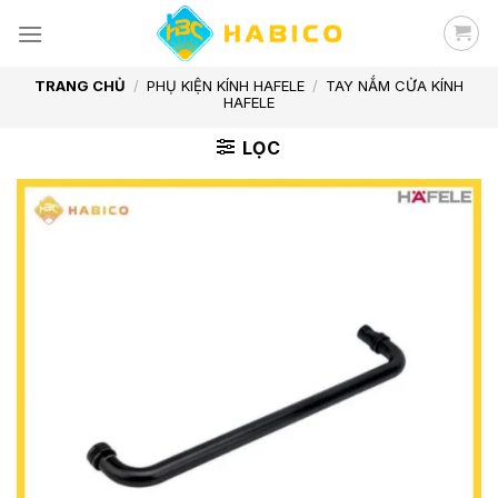
Skip
to
content
TRANG CHỦ
/
PHỤ KIỆN KÍNH HAFELE
/
TAY NẮM CỬA KÍNH
HAFELE
LỌC