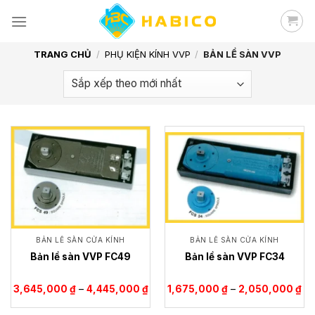
Skip
to
content
TRANG CHỦ
/
PHỤ KIỆN KÍNH VVP
/
BẢN LỀ SÀN VVP
BẢN LỀ SÀN CỬA KÍNH
BẢN LỀ SÀN CỬA KÍNH
Bản lề sàn VVP FC49
Bản lề sàn VVP FC34
Khoảng
Kh
3,645,000
₫
–
4,445,000
₫
1,675,000
₫
–
2,050,000
₫
giá:
giá
từ
từ