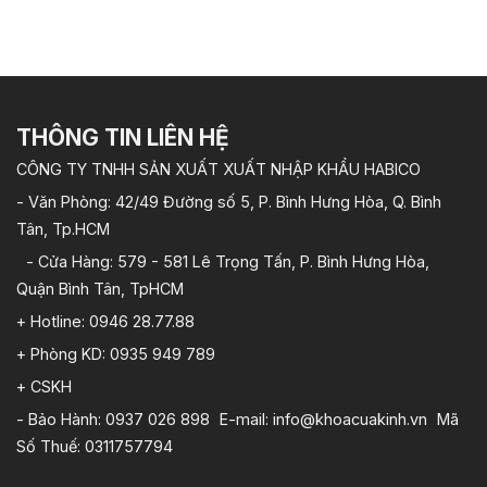
3,645,000 ₫
1,
đến
đế
4,445,000 ₫
2,
THÔNG TIN LIÊN HỆ
CÔNG TY TNHH SẢN XUẤT XUẤT NHẬP KHẨU HABICO
- Văn Phòng: 42/49 Đường số 5, P. Bình Hưng Hòa, Q. Bình
Tân, Tp.HCM
- Cửa Hàng: 579 - 581 Lê Trọng Tấn, P. Bình Hưng Hòa,
Quận Bình Tân, TpHCM
+ Hotline: 0946 28.77.88
+ Phòng KD: 0935 949 789
+ CSKH
- Bảo Hành: 0937 026 898 E-mail: info@khoacuakinh.vn Mã
Số Thuế: 0311757794