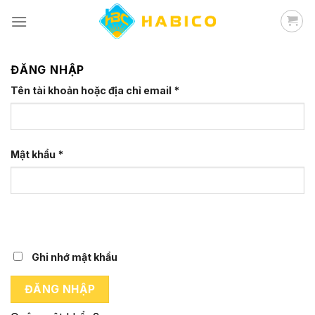
Skip
to
content
ĐĂNG NHẬP
Tên tài khoản hoặc địa chỉ email
*
Mật khẩu
*
Ghi nhớ mật khẩu
ĐĂNG NHẬP