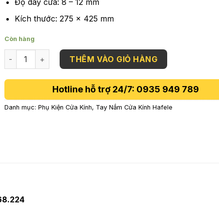
Độ dày cửa: 8 – 12 mm
Kích thước: 275 x 425 mm
Còn hàng
Tay nắm kéo cửa phòng tắm kính Hafele 499.68.224 số lượn
THÊM VÀO GIỎ HÀNG
Hotline hỗ trợ 24/7: 0935 949 789
Danh mục:
Phụ Kiện Cửa Kính
,
Tay Nắm Cửa Kính Hafele
68.224