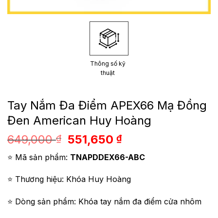
Thông số kỹ
thuật
Tay Nắm Đa Điểm APEX66 Mạ Đồng
Đen American Huy Hoàng
Giá
Giá
649,000
551,650
₫
₫
gốc
hiện
⭐ Mã sản phẩm:
TNAPDDEX66-ABC
là:
tại
649,000 ₫.
là:
⭐ Thương hiệu: Khóa Huy Hoàng
551,650 ₫.
⭐ Dòng sản phẩm: Khóa tay nắm đa điểm cửa nhôm