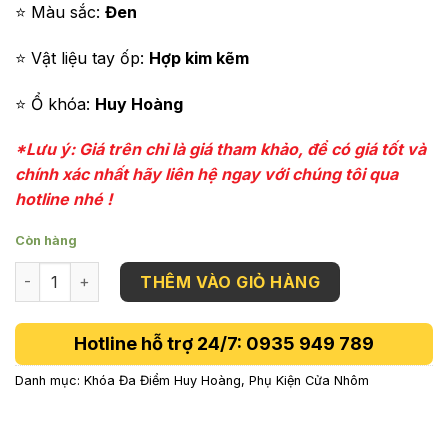
⭐ Màu sắc:
Đen
⭐ Vật liệu tay ốp:
Hợp kim kẽm
⭐ Ổ khóa:
Huy Hoàng
*Lưu ý: Giá trên chỉ là giá tham khảo, để có giá tốt và
chính xác nhất hãy liên hệ ngay với chúng tôi qua
hotline nhé !
Còn hàng
Tay Nắm Đa Điểm APEX66 Mạ Đồng Đen American Huy Hoàn
THÊM VÀO GIỎ HÀNG
Hotline hỗ trợ 24/7: 0935 949 789
Danh mục:
Khóa Đa Điểm Huy Hoàng
,
Phụ Kiện Cửa Nhôm