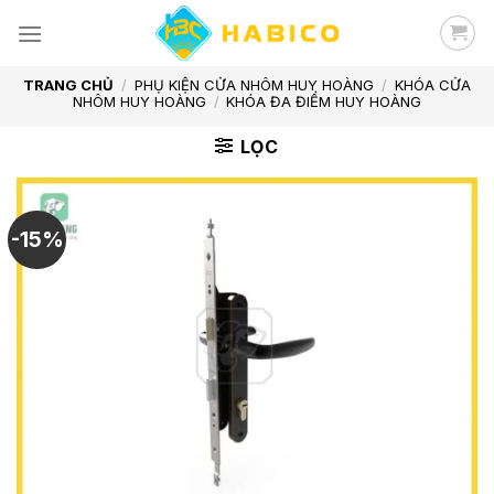
Skip
to
content
TRANG CHỦ
/
PHỤ KIỆN CỬA NHÔM HUY HOÀNG
/
KHÓA CỬA
NHÔM HUY HOÀNG
/
KHÓA ĐA ĐIỂM HUY HOÀNG
LỌC
-15%