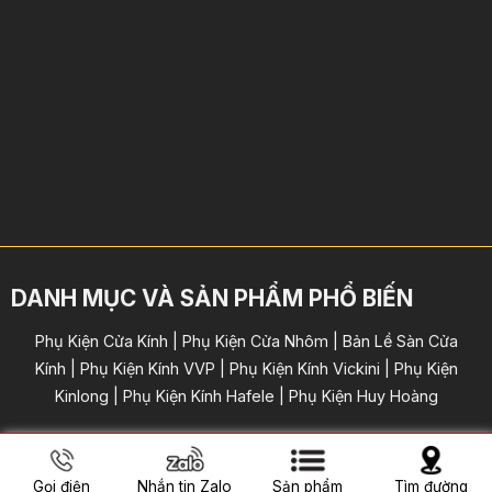
DANH MỤC VÀ SẢN PHẨM PHỔ BIẾN
Phụ Kiện Cửa Kính | Phụ Kiện Cửa Nhôm | Bản Lề Sàn Cửa
Kính | Phụ Kiện Kính VVP | Phụ Kiện Kính Vickini | Phụ Kiện
Kinlong | Phụ Kiện Kính Hafele | Phụ Kiện Huy Hoàng
Copyright 2024 © by KHOACUAKINH . All rights reserved.
Gọi điện
Nhắn tin Zalo
Sản phẩm
Tìm đường